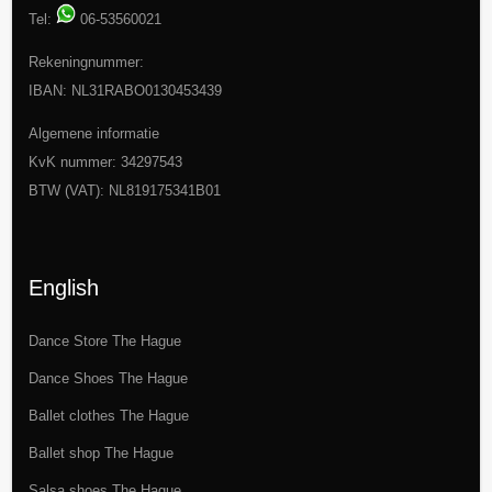
Tel:
06-53560021
Rekeningnummer:
IBAN: NL31RABO0130453439
Algemene informatie
KvK nummer: 34297543
BTW (VAT): NL819175341B01
English
Dance Store The Hague
Dance Shoes The Hague
Ballet clothes The Hague
Ballet shop The Hague
Salsa shoes The Hague