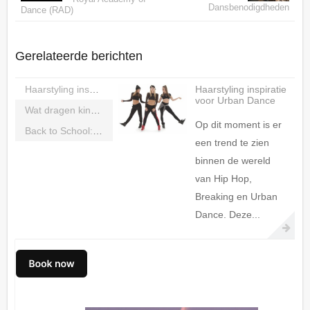
Dansbenodigdheden
Dance (RAD)
Gerelateerde berichten
Haarstyling inspiratie voor Urban Dance
Haarstyling inspiratie
voor Urban Dance
Wat dragen kinderen tijdens Streetdance les?
Op dit moment is er
Back to School: Ga goed voorbereid het dansseizoen in!
een trend te zien
binnen de wereld
van Hip Hop,
Breaking en Urban
Dance. Deze...