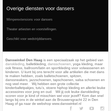
Overige diensten voor dansers
Wimperextensions
voor dansers
Theater artiesten en voorstellingen.
Geschikt voor wedstrijddansers.
Danswinkel Den Haag
is een speciaalzaak op het gebied van
danskleding
, balletkleding,
dansschoenen
, yoga kleding, maar
ook fitness, ballroom/latin en sportkleding voor volwassenen en
kinderen. U kunt bij ons terecht voor alle artikelen die met dans
te maken hebben, zoals balletschoenen, spitzen,
danssneakers, jazzschoenen, tapschoenen, salsa schoenen en
nog veel meer. Wij hebben een grote collectie
kinderballetpakjes, tutu’s, stoere hiphop kleding en allerlei leuke
accessoires voor jong en oud. Wil jij ook leuke danskleding
scoren voor je kind of misschien wel voor jezelf? Kom dan snel
langs bij ons in de winkel aan de Brouwersgracht 22 in Den
Haag of ga naar de webshop www.danswinkel.nl