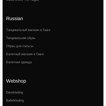
Russian
Tанцевальный магазин в Гааге
Танцевальная обувь
Обувь для сальсы
Балетный магазин в Гааге
Балетная одежда
Webshop
Danskleding
Balletkleding