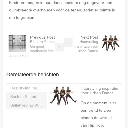
Kinderen mogen in hun danssneakers nog ongeveer een
duimbreedte overhouden vóór de tenen, zodat er ruimte is
om te groeien.
Previous Post
Next Post
Back to School:
Haarstyling
Ga goed
inspiratie voor
voorbereid het
Urban Dance
dansseizoen in!
Gerelateerde berichten
Haarstyling inspiratie voor Urban Dance
Haarstyling inspiratie
voor Urban Dance
Back to School: Ga goed voorbereid het dansseizoen in!
Op dit moment is er
Balletkleding Winkel Rotterdam
een trend te zien
binnen de wereld
van Hip Hop,