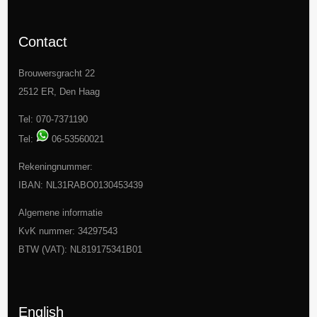
Contact
Brouwersgracht 22
2512 ER, Den Haag
Tel: 070-7371190
Tel:
06-53560021
Rekeningnummer:
IBAN: NL31RABO0130453439
Algemene informatie
KvK nummer: 34297543
BTW (VAT): NL819175341B01
English