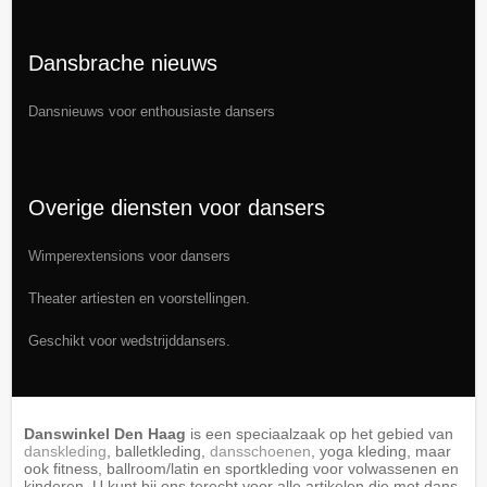
Dansbrache nieuws
Dansnieuws
voor enthousiaste dansers
Overige diensten voor dansers
Wimperextensions
voor dansers
Theater artiesten en voorstellingen.
Geschikt voor wedstrijddansers.
Danswinkel Den Haag
is een speciaalzaak op het gebied van
danskleding
, balletkleding,
dansschoenen
, yoga kleding, maar
ook fitness, ballroom/latin en sportkleding voor volwassenen en
kinderen. U kunt bij ons terecht voor alle artikelen die met dans