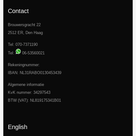
Contact
Brouwersgracht 22
2512 ER, Den Haag
Tel: 070-7371190
Tel:
06-53560021
Rekeningnummer:
IBAN: NL31RABO0130453439
Algemene informatie
KvK nummer: 34297543
BTW (VAT): NL819175341B01
English