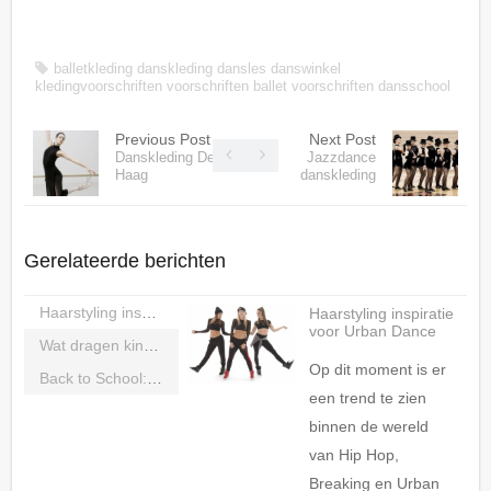
balletkleding
danskleding
dansles
danswinkel
kledingvoorschriften
voorschriften ballet
voorschriften dansschool
Previous Post
Next Post
Danskleding Den
Jazzdance
Haag
danskleding
Gerelateerde berichten
Haarstyling inspiratie voor Urban Dance
Haarstyling inspiratie
voor Urban Dance
Wat dragen kinderen tijdens Streetdance les?
Op dit moment is er
Back to School: Ga goed voorbereid het dansseizoen in!
een trend te zien
binnen de wereld
van Hip Hop,
Breaking en Urban