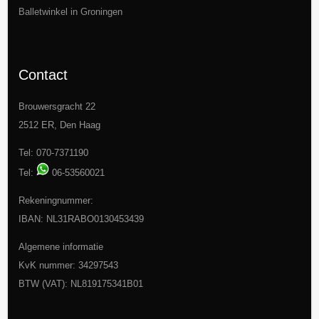
Balletwinkel in Groningen
Contact
Brouwersgracht 22
2512 ER, Den Haag
Tel: 070-7371190
Tel:
06-53560021
Rekeningnummer:
IBAN: NL31RABO0130453439
Algemene informatie
KvK nummer: 34297543
BTW (VAT): NL819175341B01