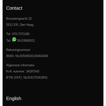
Contact
Brouwersgracht 22
2512 ER, Den Haag
Tel: 070-7371190
Tel:
06-53560021
Rekeningnummer:
IBAN: NL31RABO0130453439
Algemene informatie
KvK nummer: 34297543
BTW (VAT): NL819175341B01
English