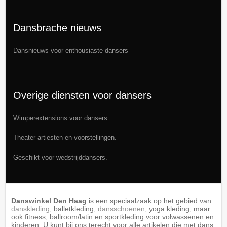
Dansbrache nieuws
Dansnieuws
voor enthousiaste dansers
Overige diensten voor dansers
Wimperextensions
voor dansers
Theater artiesten en voorstellingen.
Geschikt voor wedstrijddansers.
Danswinkel Den Haag
is een speciaalzaak op het gebied van
danskleding
, balletkleding,
dansschoenen
, yoga kleding, maar
ook fitness, ballroom/latin en sportkleding voor volwassenen en
kinderen. U kunt bij ons terecht voor alle artikelen die met dans